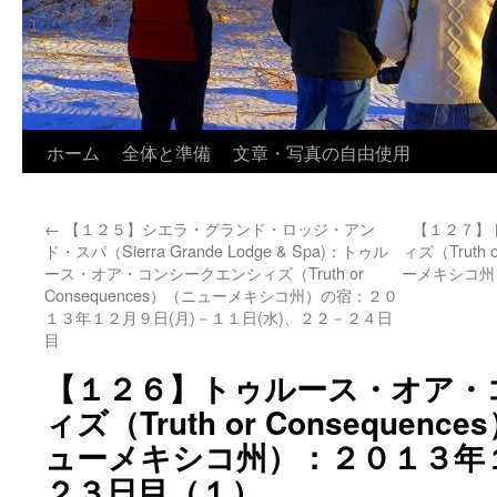
ホーム
全体と準備
文章・写真の自由使用
←
【１２５】シエラ・グランド・ロッジ・アン
【１２７】
ド・スパ（Sierra Grande Lodge & Spa)：トゥル
ィズ（Truth
ース・オア・コンシークエンシィズ（Truth or
ーメキシコ州
Consequences）（ニューメキシコ州）の宿：２０
１３年１２月９日(月)－１１日(水)、２２－２４日
目
【１２６】トゥルース・オア・
ィズ（Truth or Conseque
ューメキシコ州）：２０１３年１
２３日目（１）