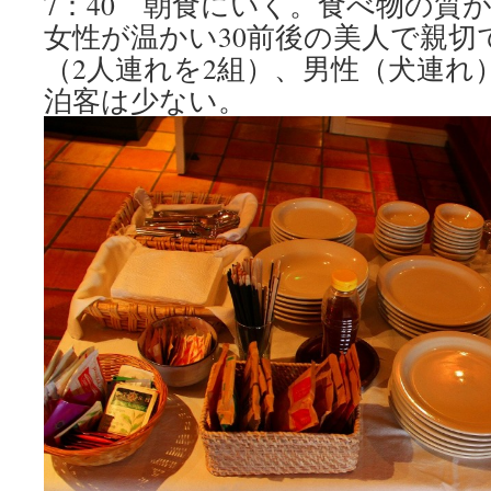
7：40 朝食にいく。食べ物の質
女性が温かい30前後の美人で親切
（2人連れを2組）、男性（犬連れ
泊客は少ない。