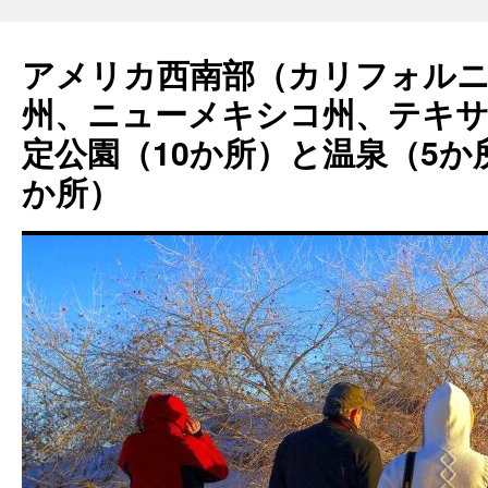
コ
ン
アメリカ西南部（カリフォル
テ
ン
州、ニューメキシコ州、テキサ
ツ
へ
定公園（10か所）と温泉（5か
ス
キ
か所）
ッ
プ